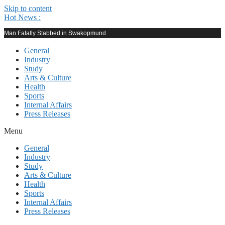
Skip to content
Hot News :
Man Fatally Stabbed in Swakopmund
General
Industry
Study
Arts & Culture
Health
Sports
Internal Affairs
Press Releases
Menu
General
Industry
Study
Arts & Culture
Health
Sports
Internal Affairs
Press Releases