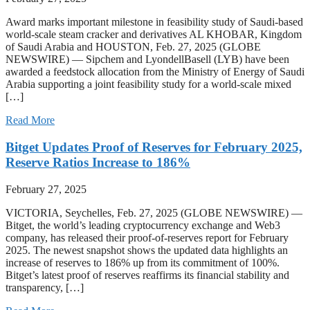
Award marks important milestone in feasibility study of Saudi-based
world-scale steam cracker and derivatives AL KHOBAR, Kingdom
of Saudi Arabia and HOUSTON, Feb. 27, 2025 (GLOBE
NEWSWIRE) — Sipchem and LyondellBasell (LYB) have been
awarded a feedstock allocation from the Ministry of Energy of Saudi
Arabia supporting a joint feasibility study for a world-scale mixed
[…]
Read More
Bitget Updates Proof of Reserves for February 2025,
Reserve Ratios Increase to 186%
February 27, 2025
VICTORIA, Seychelles, Feb. 27, 2025 (GLOBE NEWSWIRE) —
Bitget, the world’s leading cryptocurrency exchange and Web3
company, has released their proof-of-reserves report for February
2025. The newest snapshot shows the updated data highlights an
increase of reserves to 186% up from its commitment of 100%.
Bitget’s latest proof of reserves reaffirms its financial stability and
transparency, […]