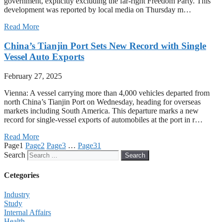
government, explicitly excluding the far-right Freedom Party. This
development was reported by local media on Thursday m…
Read More
China’s Tianjin Port Sets New Record with Single
Vessel Auto Exports
February 27, 2025
Vienna: A vessel carrying more than 4,000 vehicles departed from
north China’s Tianjin Port on Wednesday, heading for overseas
markets including South America. This departure marks a new
record for single-vessel exports of automobiles at the port in r…
Read More
Page
1
Page
2
Page
3
…
Page
31
Search
Search
Cetegories
Industry
Study
Internal Affairs
Health