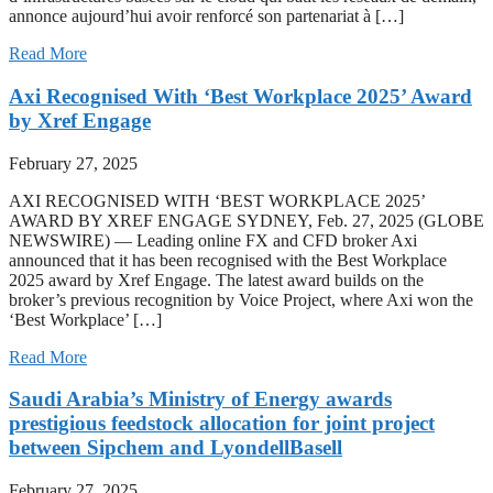
annonce aujourd’hui avoir renforcé son partenariat à […]
Read More
Axi Recognised With ‘Best Workplace 2025’ Award
by Xref Engage
February 27, 2025
AXI RECOGNISED WITH ‘BEST WORKPLACE 2025’
AWARD BY XREF ENGAGE SYDNEY, Feb. 27, 2025 (GLOBE
NEWSWIRE) — Leading online FX and CFD broker Axi
announced that it has been recognised with the Best Workplace
2025 award by Xref Engage. The latest award builds on the
broker’s previous recognition by Voice Project, where Axi won the
‘Best Workplace’ […]
Read More
Saudi Arabia’s Ministry of Energy awards
prestigious feedstock allocation for joint project
between Sipchem and LyondellBasell
February 27, 2025